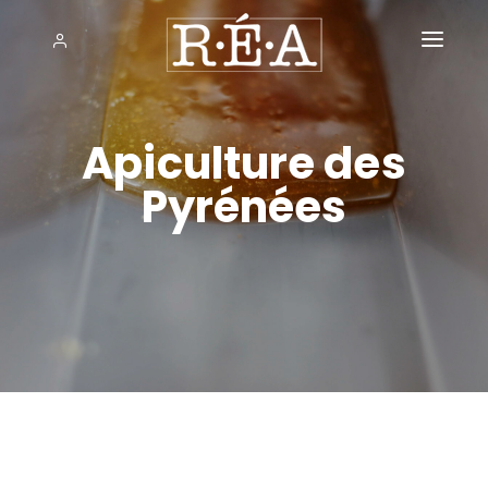
ACCUEIL
SERVICES
Apiculture des
Pyrénées
NOS RÉALISATIONS
THÉMATIQUES
Agri / Agro
L'AGENCE
Art & Culture
CONTACT
Artisanat
Distribution
Education
Energie