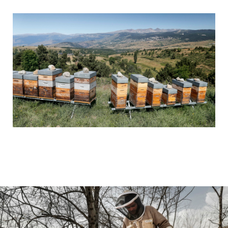
Environnement
Finances
Géopolitique
Industrie
Justice
Lifestyle
Luxe
PME
Politique
Religions
Santé
Social