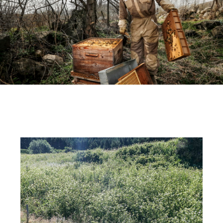
Société
Tech / Média
Tourisme
Transports
Travail
Urbanisme