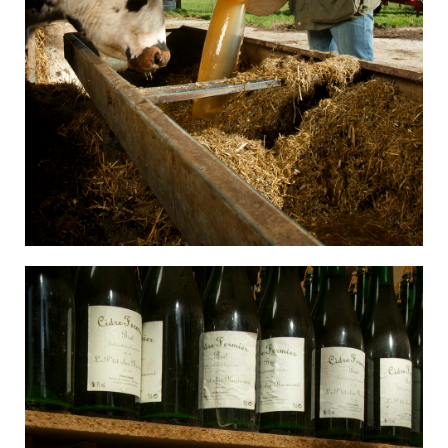
Société
Tech / Média
Tourisme
Transports
Travail
Urbanisme