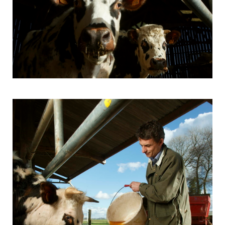
Environnement
Finances
Géopolitique
Industrie
Justice
Lifestyle
Luxe
PME
Politique
Religions
Santé
Social