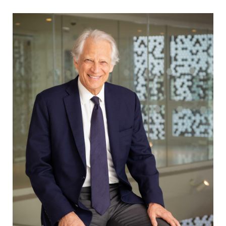
Environnement
Finances
Géopolitique
Industrie
Justice
Lifestyle
Luxe
PME
Politique
Religions
Santé
Social