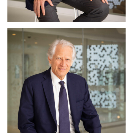
Société
Tech / Média
Tourisme
Transports
Travail
Urbanisme