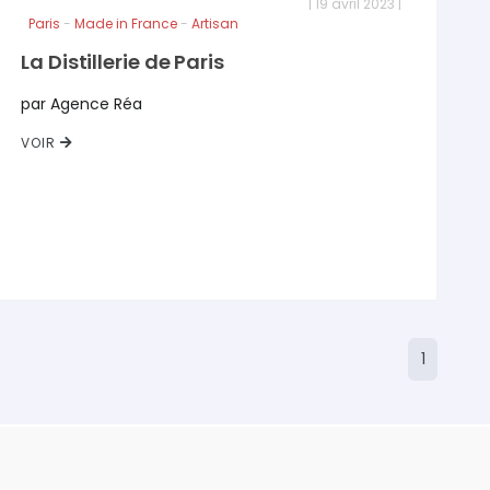
| 19 avril 2023 |
Paris
-
Made in France
-
Artisan
La Distillerie de Paris
par Agence Réa
VOIR
1