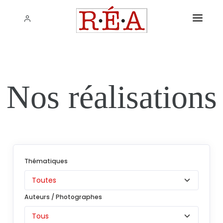
ACCUEIL
SERVICES
Nos réalisations
NOS RÉALISATIONS
THÉMATIQUES
Agri / Agro
L'AGENCE
Art & Culture
CONTACT
Thématiques
Artisanat
Distribution
Auteurs / Photographes
Education
Energie