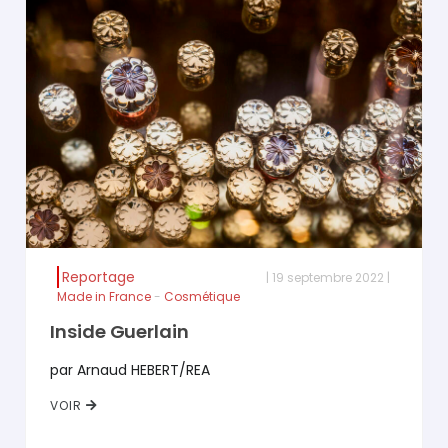
Société
Tech / Média
Tourisme
Transports
Travail
Urbanisme
Reportage
| 19 septembre 2022 |
Made in France
-
Cosmétique
Inside Guerlain
par Arnaud HEBERT/REA
VOIR