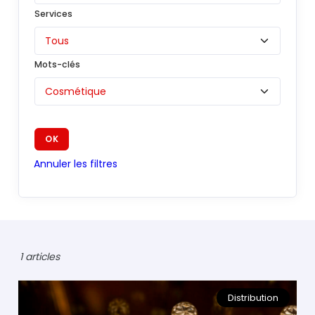
Services
Environnement
Finances
Mots-clés
Géopolitique
Industrie
Justice
OK
Lifestyle
Annuler les filtres
Luxe
PME
Politique
Religions
1 articles
Santé
Distribution
Social